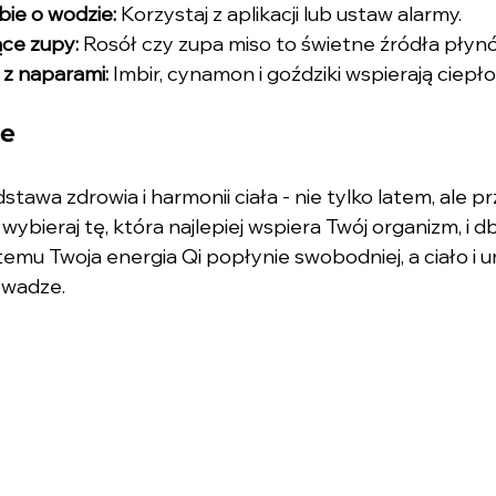
bie o wodzie:
 Korzystaj z aplikacji lub ustaw alarmy.
ące zupy:
 Rosół czy zupa miso to świetne źródła płyn
z naparami:
 Imbir, cynamon i goździki wspierają ciepło
e
awa zdrowia i harmonii ciała - nie tylko latem, ale prz
wybieraj tę, która najlepiej wspiera Twój organizm, i db
temu Twoja energia Qi popłynie swobodniej, a ciało i u
owadze.