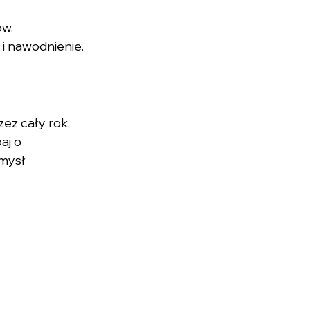
ów.
 i nawodnienie.
ez cały rok. 
aj o 
mysł 