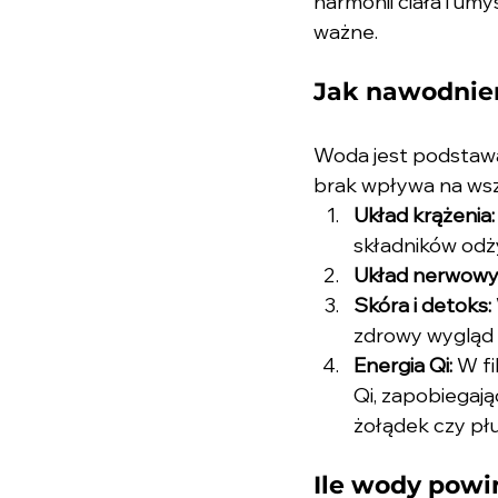
harmonii ciała i um
ważne.
Jak nawodnie
Woda jest podstawą 
brak wpływa na wszy
Układ krążenia:
składników od
Układ nerwowy
Skóra i detoks:
zdrowy wygląd 
Energia Qi:
 W f
Qi, zapobiegają
żołądek czy płu
Ile wody powi