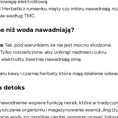
nowagę elektrolitową.
:
 Herbatki z rumianku, mięty czy imbiru nawadniają, roz
wie według TMC.
ne niż woda nawadniają?
a:
 Tak, pod warunkiem, że nie jest mocno słodzona.
 Tylko rozcieńczone, aby uniknąć nadmiaru cukru.
elektrolity, świetnie nawadniają zimą.
aru kawy i czarnej herbaty, które mają działanie odwad
a detoks
awodnienie wspiera funkcję nerek, które w tradycyjnej 
szczanie organizmu i magazynowanie esencji Jing (ży
 picie wody, szczególnie ciepłej, pomaga usuwać toksyn