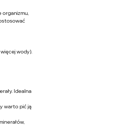
 organizmu, 
dostosować 
więcej wody).
rały. Idealna 
y warto pić ją 
minerałów, 