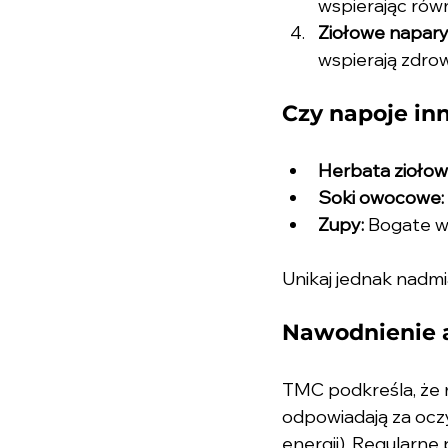
wspierając rów
Ziołowe napary
wspierają zdro
Czy napoje in
Herbata ziołow
Soki owocowe:
Zupy:
 Bogate w 
Unikaj jednak nadmi
Nawodnienie 
TMC podkreśla, że n
odpowiadają za oczy
energii). Regularne