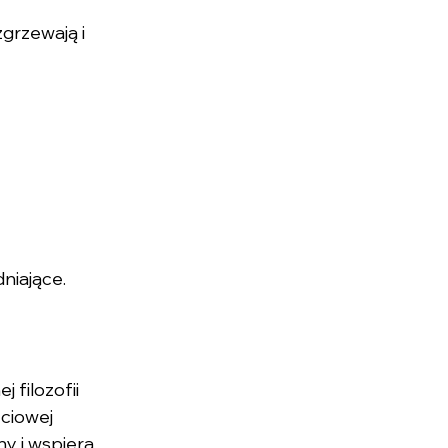
grzewają i 
niające.
filozofii 
ciowej 
y i wspiera 