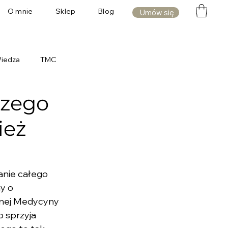
O mnie
Sklep
Blog
Umów się
iedza
TMC
czego
ież
nie całego 
y o 
jnej Medycyny 
 sprzyja 