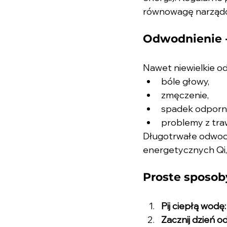
równowagę narząd
Odwodnienie -
Nawet niewielkie o
bóle głowy,
zmęczenie,
spadek odporno
problemy z tra
Długotrwałe odwodn
energetycznych Qi,
Proste sposob
Pij ciepłą wodę:
Zacznij dzień o