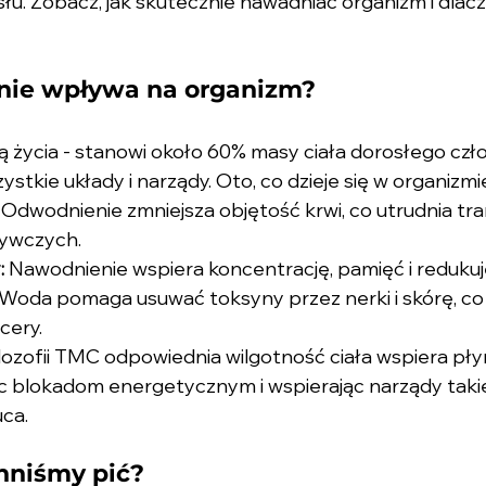
ysłu. Zobacz, jak skutecznie nawadniać organizm i dlac
nie wpływa na organizm?
życia - stanowi około 60% masy ciała dorosłego człow
stkie układy i narządy. Oto, co dzieje się w organizmi
 Odwodnienie zmniejsza objętość krwi, co utrudnia tran
żywczych.
:
 Nawodnienie wspiera koncentrację, pamięć i reduku
 Woda pomaga usuwać toksyny przez nerki i skórę, co
cery.
ilozofii TMC odpowiednia wilgotność ciała wspiera pł
c blokadom energetycznym i wspierając narządy takie 
ca.
nniśmy pić?