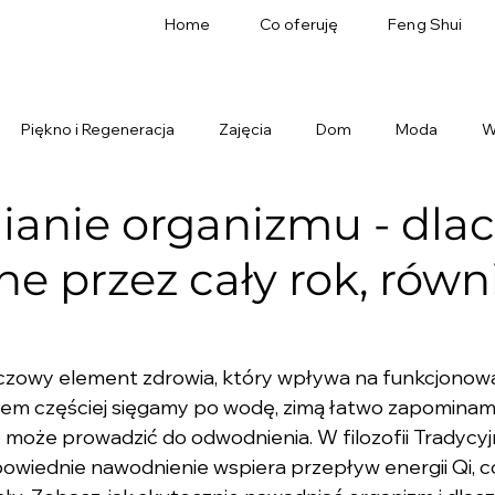
Home
Co oferuję
Feng Shui
Piękno i Regeneracja
Zajęcia
Dom
Moda
W
anie organizmu - dla
ne przez cały rok, równ
czowy element zdrowia, który wpływa na funkcjonowa
tem częściej sięgamy po wodę, zimą łatwo zapominam
o może prowadzić do odwodnienia. W filozofii Tradycy
owiednie nawodnienie wspiera przepływ energii Qi, co