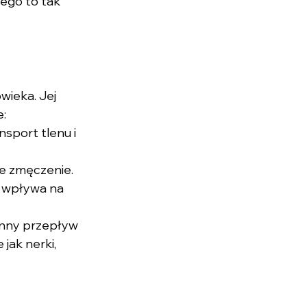
zego to tak 
ieka. Jej 
e:
sport tlenu i 
je zmęczenie.
 wpływa na 
ynny przepływ 
jak nerki, 