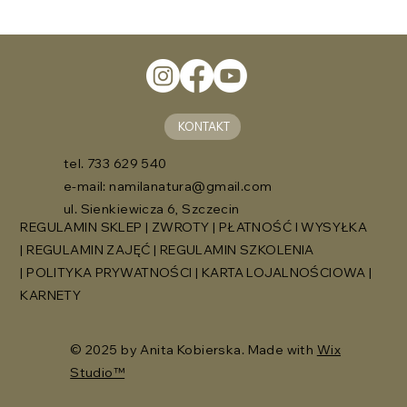
KONTAKT
tel. 733 629 540
e-mail:
namilanatura@gmail.com
ul. Sienkiewicza 6, Szczecin
REGULAMIN SKLEP
|
ZWROTY
|
PŁATNOŚĆ I WYSYŁKA
|
REGULAMIN ZAJĘĆ
|
REGULAMIN SZKOLENIA
|
POLITYKA PRYWATNOŚCI
|
KARTA LOJALNOŚCIOWA
|
KARNETY
© 2025 by Anita Kobierska. Made with
Wix
Studio™