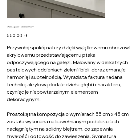
"Ptak na gałęzi" – obraz akrylowy
Cena
550,00 zł
Przywołaj spokój natury dzięki wyjątkowemu obrazowi
akrylowemu przedstawiającemu ptaka
odpoczywającego na gałęzi. Malowany w delikatnych
pastelowych odcieniach zieleni i bieli, obraz emanuje
harmonią i subtelnością. Wyrazista faktura nadana
techniką akrylową dodaje dziełu głębi i charakteru,
czyniąc je niepowtarzalnym elementem
dekoracyjnym.
Prostokątna kompozycja o wymiarach 55 cm x 45 cm
została wykonana na bawełnianym podobraziach
naciągniętym na solidny blejtram, co zapewnia
trwałość i gotowość do zawieszenia. Sygnatura