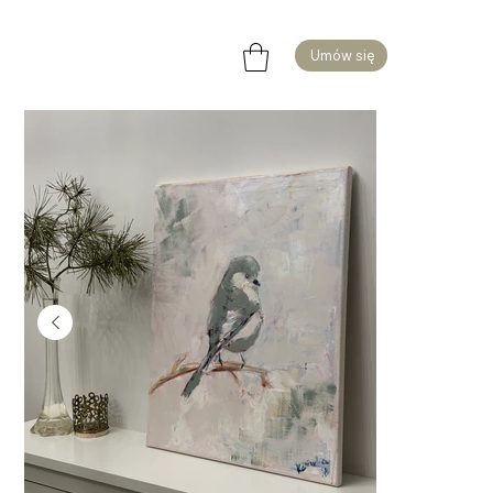
Home
>
"Ptak na gałęzi" – obraz akrylowy
Umów się