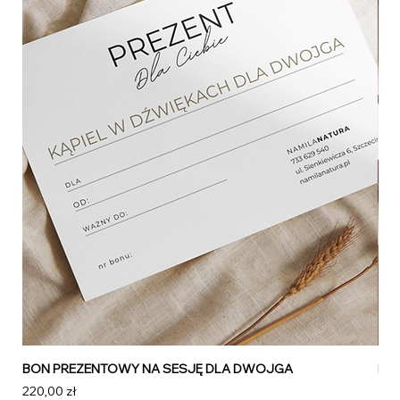
BON PREZENTOWY NA SESJĘ DLA DWOJGA
BO
Cena
Ce
220,00 zł
180