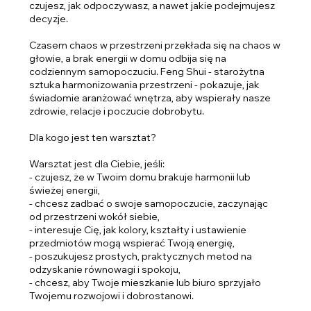
o
czujesz, jak odpoczywasz, a nawet jakie podejmujesz
n
decyzje.
y
Czasem chaos w przestrzeni przekłada się na chaos w
głowie, a brak energii w domu odbija się na
codziennym samopoczuciu. Feng Shui - starożytna
sztuka harmonizowania przestrzeni - pokazuje, jak
świadomie aranżować wnętrza, aby wspierały nasze
zdrowie, relacje i poczucie dobrobytu.
Dla kogo jest ten warsztat?
Warsztat jest dla Ciebie, jeśli:
- czujesz, że w Twoim domu brakuje harmonii lub
świeżej energii,
- chcesz zadbać o swoje samopoczucie, zaczynając
od przestrzeni wokół siebie,
- interesuje Cię, jak kolory, kształty i ustawienie
przedmiotów mogą wspierać Twoją energię,
- poszukujesz prostych, praktycznych metod na
odzyskanie równowagi i spokoju,
- chcesz, aby Twoje mieszkanie lub biuro sprzyjało
Twojemu rozwojowi i dobrostanowi.