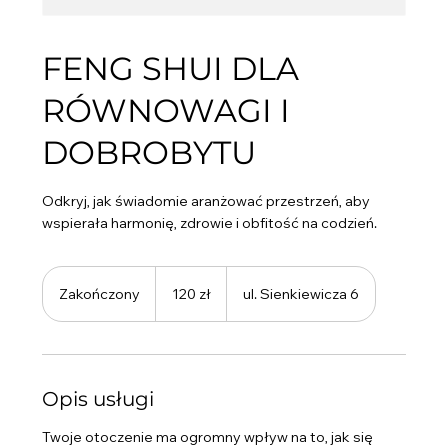
FENG SHUI DLA
RÓWNOWAGI I
DOBROBYTU
Odkryj, jak świadomie aranżować przestrzeń, aby
wspierała harmonię, zdrowie i obfitość na codzień.
120
złotych
Zakończony
Z
120 zł
ul. Sienkiewicza 6
polskich
a
k
o
ń
Opis usługi
c
z
Twoje otoczenie ma ogromny wpływ na to, jak się