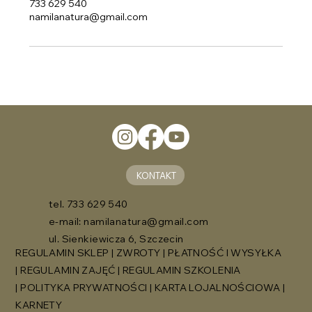
733 629 540
namilanatura@gmail.com
KONTAKT
tel. 733 629 540
e-mail:
namilanatura@gmail.com
ul. Sienkiewicza 6, Szczecin
REGULAMIN SKLEP
|
ZWROTY
|
PŁATNOŚĆ I WYSYŁKA
|
REGULAMIN ZAJĘĆ
|
REGULAMIN SZKOLENIA
|
POLITYKA PRYWATNOŚCI
|
KARTA LOJALNOŚCIOWA
|
KARNETY