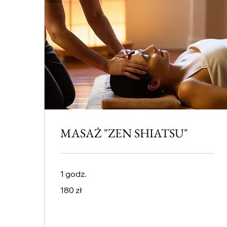
MASAŻ "ZEN SHIATSU"
1 godz.
180
180 zł
złotych
polskich