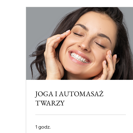
JOGA I AUTOMASAŻ
TWARZY
1 godz.