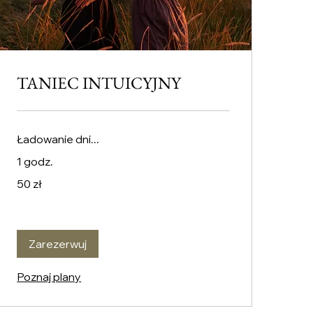
TANIEC INTUICYJNY
Ładowanie dni...
1 godz.
50
50 zł
złotych
polskich
Zarezerwuj
Poznaj plany