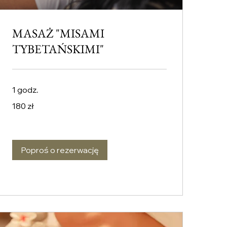
MASAŻ "MISAMI
TYBETAŃSKIMI"
1 godz.
180
180 zł
złotych
polskich
Poproś o rezerwację