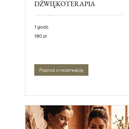
DŹWIĘKOTERAPIA
1 godz.
180
180 zł
złotych
polskich
Poproś o rezerwację