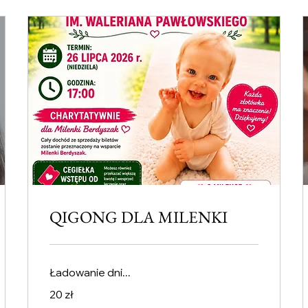
QIGONG DLA MILENKI
Ładowanie dni...
20
20 zł
złotych
polskich