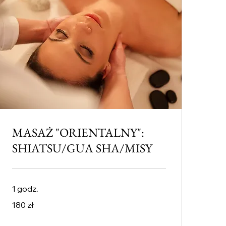
MASAŻ "ORIENTALNY":
SHIATSU/GUA SHA/MISY
1 godz.
180
180 zł
złotych
polskich