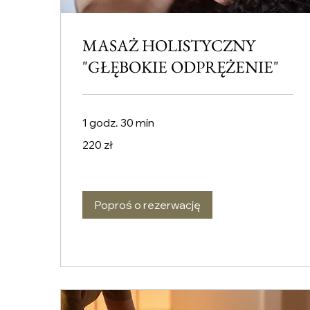
MASAŻ HOLISTYCZNY
"GŁĘBOKIE ODPRĘŻENIE"
1 godz. 30 min
220
220 zł
złotych
polskich
Poproś o rezerwację