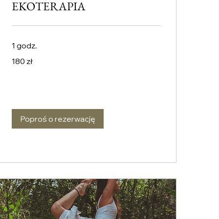
EKOTERAPIA
1 godz.
180
180 zł
złotych
polskich
Poproś o rezerwację