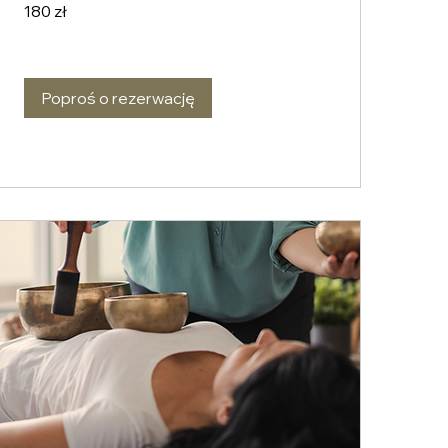
180
180 zł
złotych
polskich
Poproś o rezerwację