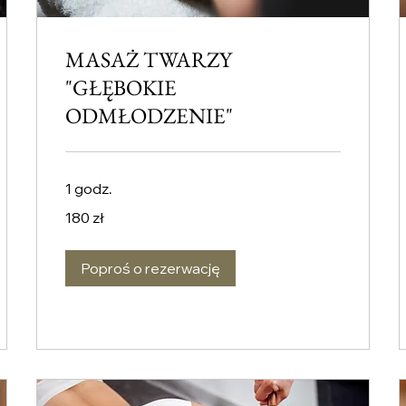
MASAŻ TWARZY
"GŁĘBOKIE
ODMŁODZENIE"
1 godz.
180
180 zł
złotych
polskich
Poproś o rezerwację