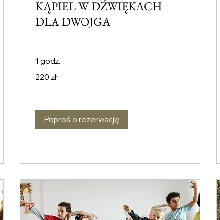
KĄPIEL W DŹWIĘKACH
DLA DWOJGA
1 godz.
220
220 zł
złotych
polskich
Poproś o rezerwację