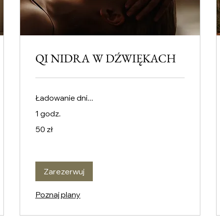
QI NIDRA W DŹWIĘKACH
Ładowanie dni...
1 godz.
50
50 zł
złotych
polskich
Zarezerwuj
Poznaj plany