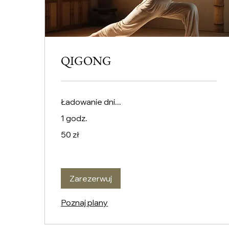
QIGONG
Ładowanie dni...
1 godz.
50
50 zł
złotych
polskich
Zarezerwuj
Poznaj plany