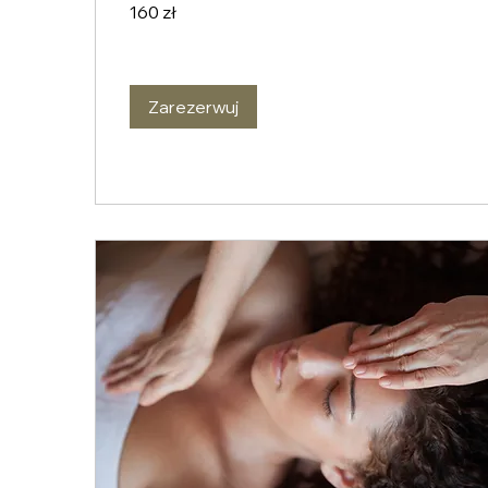
160
160 zł
złotych
polskich
Zarezerwuj