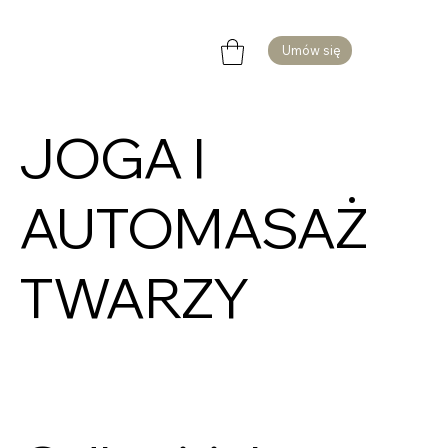
Umów się
JOGA I
AUTOMASAŻ
TWARZY
W
SZCZECINIE