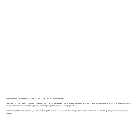
Taniec Intuicyjny w Słowiańskich Klimatach – Odkryj Wolność Ruchu i Moc Przodków.
Zapraszam Cię do świata tańca organicznego, gdzie odnajdziesz przestrzeń na spontaniczny ruch, wolność i głęboki kontakt ze sobą. W otoczeniu etnicznych, słowiańskich rytmów i dźwięków
zanurzysz się w wyjątkową podróż, która połączy Cię z naturą, Twoją wewnętrzną mocą i energią przodków.
Na moich zajęciach nie ma żadnych zasad, układów ani choreografii – to Twoje ciało prowadzi! Wsłuchaj się w rytm bębnów, poczuj ziemię pod stopami i pozwól, by Twoje serce wyznaczało
kierunek.