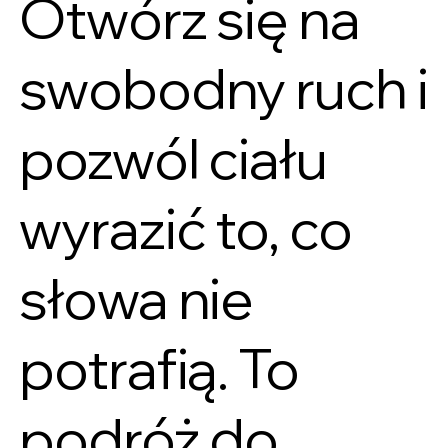
Otwórz się na
swobodny ruch i
pozwól ciału
wyrazić to, co
słowa nie
potrafią. To
podróż do