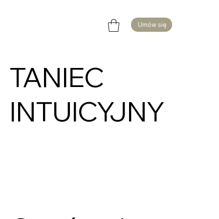
Umów się
TANIEC
INTUICYJNY
IN
TUICYJNY
SZCZECIN