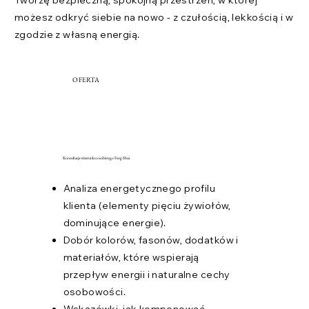
Tworzę bezpieczną, spokojną przestrzeń, w której
możesz odkryć siebie na nowo - z czułością, lekkością i w
zgodzie z własną energią.
OFERTA
Konsultacja wizerunku osobistego Feng Shui
Analiza energetycznego profilu
klienta (elementy pięciu żywiołów,
dominujące energie).
Dobór kolorów, fasonów, dodatków i
materiałów, które wspierają
przepływ energii i naturalne cechy
osobowości.
Wskazówki, jak komponować