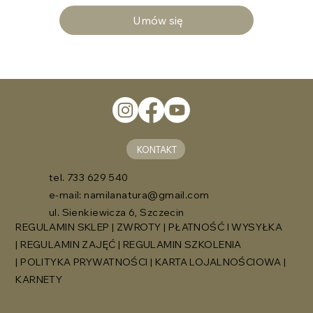
Umów się
KONTAKT
tel. 733 629 540
e-mail:
namilanatura@gmail.com
ul. Sienkiewicza 6, Szczecin
REGULAMIN SKLEP
|
ZWROTY
|
PŁATNOŚĆ I WYSYŁKA
|
REGULAMIN ZAJĘĆ
|
REGULAMIN SZKOLENIA
|
POLITYKA PRYWATNOŚCI
|
KARTA LOJALNOŚCIOWA
|
KARNETY