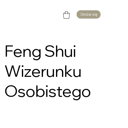
Umów się
Feng Shui
Wizerunku
Osobistego
Szc
zecin