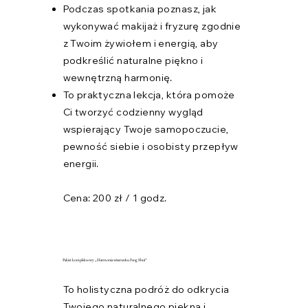
Podczas spotkania poznasz, jak
wykonywać makijaż i fryzurę zgodnie
z Twoim żywiołem i energią, aby
podkreślić naturalne piękno i
wewnętrzną harmonię.
To praktyczna lekcja, która pomoże
Ci tworzyć codzienny wygląd
wspierający Twoje samopoczucie,
pewność siebie i osobisty przepływ
energii.
Cena: 200 zł / 1 godz.
Pakiet kompleksowy „Harmonia wizerunku Feng Shui”
To holistyczna podróż do odkrycia
Twojego naturalnego piękna i