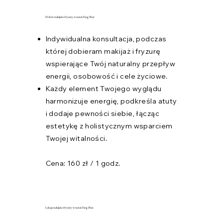
Dobór makijażu i fryzury w nurcie Feng Shui
Indywidualna konsultacja, podczas
której dobieram makijaż i fryzurę
wspierające Twój naturalny przepływ
energii, osobowość i cele życiowe.
Każdy element Twojego wyglądu
harmonizuje energię, podkreśla atuty
i dodaje pewności siebie, łącząc
estetykę z holistycznym wsparciem
Twojej witalności.
Cena: 160 zł / 1 godz.
Lekcja makijażu i fryzury w nurcie Feng Shui