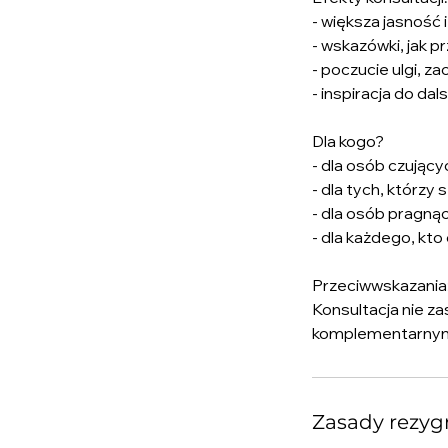
- większa jasność 
- wskazówki, jak 
- poczucie ulgi, z
- inspiracja do da
Dla kogo?
- dla osób czując
- dla tych, którzy
- dla osób pragnąc
- dla każdego, kt
Przeciwwskazania
Konsultacja nie za
komplementarnym i
Zasady rezyg