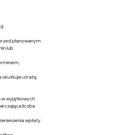
ji.
y przed planowanym
in lub
terminem,
 skutkuje utratą
nu w wyjątkowych
arczająca liczba
zeniesienia wpłaty
ożliwe.