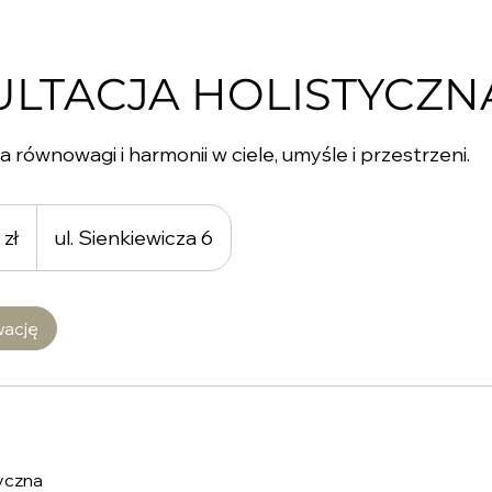
LTACJA HOLISTYCZN
 równowagi i harmonii w ciele, umyśle i przestrzeni.
 zł
ul. Sienkiewicza 6
wację
tyczna