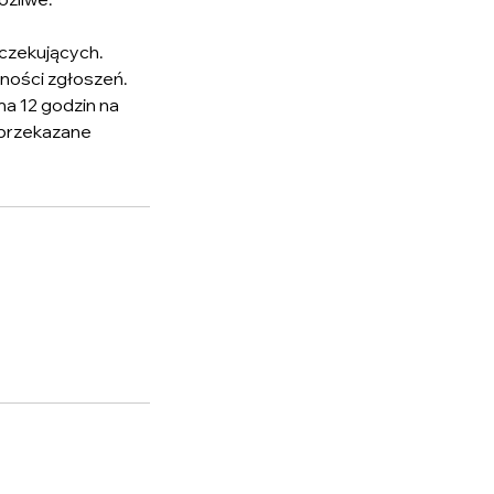
oczekujących.
ności zgłoszeń.
ma 12 godzin na
e przekazane