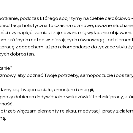
potkanie, podczas którego spojrzymy na Ciebie całościowo - 
onsultacja holistyczna to czas na rozmowę, uważne słuchanie 
ości czy napięć, zamiast zajmowania się wyłącznie objawami.
tam z różnych metod wspierających równowagę - od element
ez pracę z oddechem, aż po rekomendacje dotyczące stylu życi
cych dobrostan.
kanie?
zmowy, aby poznać Twoje potrzeby, samopoczucie i obszary
damy się Twojemu ciału, emocjom i energii,
agnozy dobieram indywidualne wskazówki i techniki pracy, kt
nność,
 potrzeb włączam elementy relaksu, medytacji, pracy z ciałe
ną.