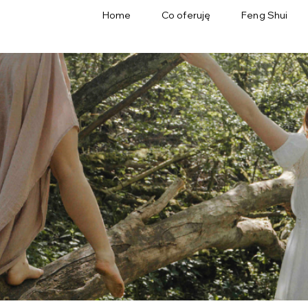
Home
Co oferuję
Feng Shui