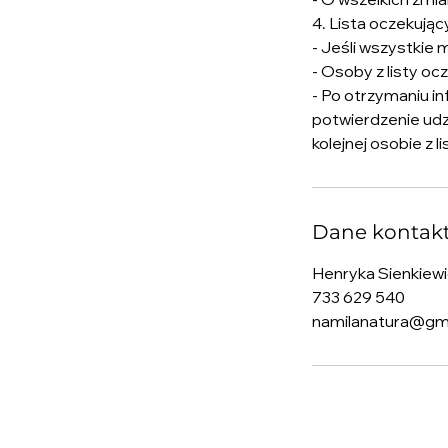
4. Lista oczekują
- Jeśli wszystkie 
- Osoby z listy o
- Po otrzymaniu in
potwierdzenie udzi
kolejnej osobie z li
Dane kontak
Henryka Sienkiewi
733 629 540
namilanatura@gm