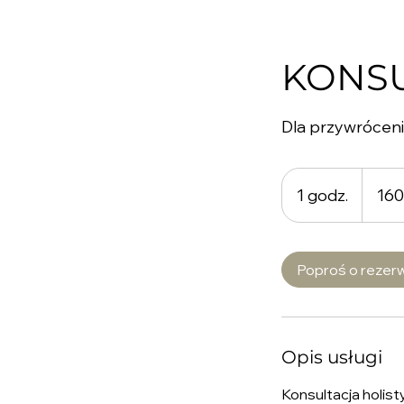
KONSU
Dla przywrócenia
160
złotych
1 godz.
1
160
polskich
g
o
d
Poproś o rezer
z
Opis usługi
Konsultacja holis