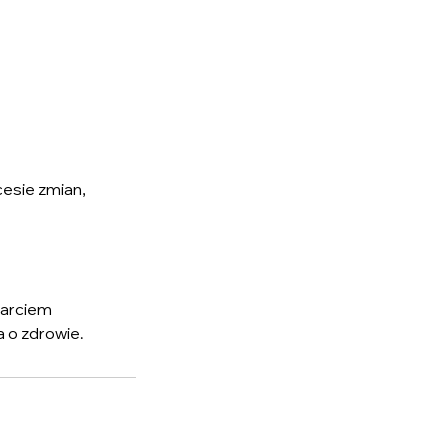
cesie zmian,
sparciem
a o zdrowie.