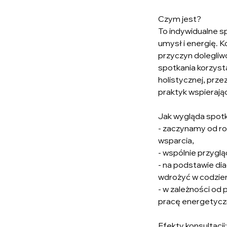
Czym jest?
To indywidualne s
umysł i energię. K
przyczyn dolegliw
spotkania korzys
holistycznej, prz
praktyk wspierają
Jak wygląda spot
- zaczynamy od ro
wsparcia,
- wspólnie przyglą
- na podstawie di
wdrożyć w codzie
- w zależności od
pracę energetycz
Efekty konsultacji: