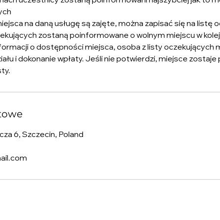
cych
miejsca na daną usługę są zajęte, można zapisać się na listę 
czekujących zostaną poinformowane o wolnym miejscu w kolej
formacji o dostępności miejsca, osoba z listy oczekujących 
ału i dokonanie wpłaty. Jeśli nie potwierdzi, miejsce zostaj
sty.
towe
cza 6, Szczecin, Poland
ail.com