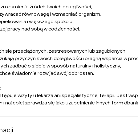
i zrozumienie źródeł Twoich dolegliwości,
przywracać równowagę i wzmacniać organizm,
aopiekowania i większego spokoju,
lszej pracy nad sobą w codzienności.
ych się przeciążonych, zestresowanych lub zagubionych,
 szukają przyczyn swoich dolegliwości i pragną wsparcia w pro
ych zadbać o siebie w sposób naturalny i holistyczny,
o chce świadomie rozwijać swój dobrostan.
:
stępuje wizyty u lekarza ani specjalistycznej terapii. Jest w
 najlepiej sprawdza się jako uzupełnienie innych form dbani
nacji