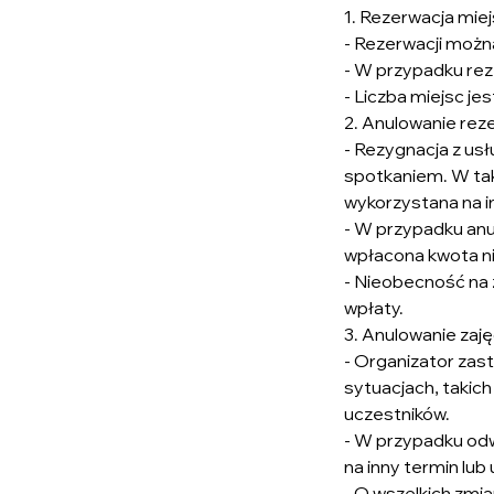
1. Rezerwacja mie
- Rezerwacji można
- W przypadku reze
- Liczba miejsc je
2. Anulowanie reze
- Rezygnacja z us
spotkaniem. W tak
wykorzystana na i
- W przypadku anu
wpłacona kwota ni
- Nieobecność na
wpłaty.
3. Anulowanie zaj
- Organizator zas
sytuacjach, takich
uczestników.
- W przypadku odw
na inny termin lub
- O wszelkich zmi