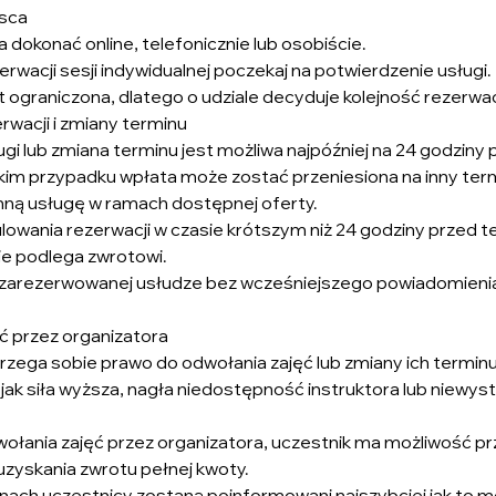
jsca
 dokonać online, telefonicznie lub osobiście.
rwacji sesji indywidualnej poczekaj na potwierdzenie usługi.
st ograniczona, dlatego o udziale decyduje kolejność rezerwac
rwacji i zmiany terminu
ługi lub zmiana terminu jest możliwa najpóźniej na 24 godzin
im przypadku wpłata może zostać przeniesiona na inny term
nną usługę w ramach dostępnej oferty.
lowania rezerwacji w czasie krótszym niż 24 godziny przed 
e podlega zwrotowi.
 zarezerwowanej usłudze bez wcześniejszego powiadomienia
ęć przez organizatora
trzega sobie prawo do odwołania zajęć lub zmiany ich termi
 jak siła wyższa, nagła niedostępność instruktora lub niewyst
ołania zajęć przez organizatora, uczestnik ma możliwość pr
 uzyskania zwrotu pełnej kwoty.
anach uczestnicy zostaną poinformowani najszybciej jak to m