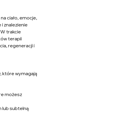
na ciało, emocje,
i znalezienie
 W trakcie
ów terapii
a, regeneracji i
, które wymagają
óre możesz
m lub subtelną