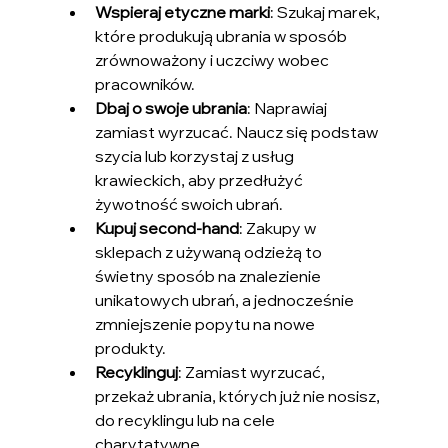
Wspieraj etyczne marki
: Szukaj marek, 
które produkują ubrania w sposób 
zrównoważony i uczciwy wobec 
pracowników.
Dbaj o swoje ubrania
: Naprawiaj 
zamiast wyrzucać. Naucz się podstaw 
szycia lub korzystaj z usług 
krawieckich, aby przedłużyć 
żywotność swoich ubrań.
Kupuj second-hand
: Zakupy w 
sklepach z używaną odzieżą to 
świetny sposób na znalezienie 
unikatowych ubrań, a jednocześnie 
zmniejszenie popytu na nowe 
produkty.
Recyklinguj
: Zamiast wyrzucać, 
przekaż ubrania, których już nie nosisz, 
do recyklingu lub na cele 
charytatywne.