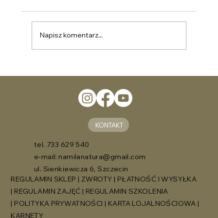
Napisz komentarz...
KONTAKT
tel. 733 629 540
e-mail:
namilanatura@gmail.com
ul. Sienkiewicza 6, Szczecin
REGULAMIN SKLEP
|
ZWROTY
|
PŁATNOŚĆ I WYSYŁKA
|
REGULAMIN ZAJĘĆ
|
REGULAMIN SZKOLENIA
|
POLITYKA PRYWATNOŚCI
|
KARTA LOJALNOŚCIOWA
|
KARNETY