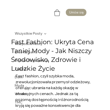
Umów się
Wszystkie Posty
Fast Fashion: Ukryta Cena
Wszystkie Posty
Taniej Mody - Jak Niszczy
Zrób to Sama
Środowisko, Zdrowie i
Piękno i Regeneracja
Ludzkie Życie
Zajęcia
Fast fashion, czyli szybka moda, 
Dom
zrewolucjonizowała przemysł odzieżowy, 
Moda
oferując ubrania na każdą okazję w 
atrakcyjnych cenach. Jednak za tą 
Wiedza
pozorną dostępnością i różnorodnością 
TMC
kryją się poważne konsekwencje dla 