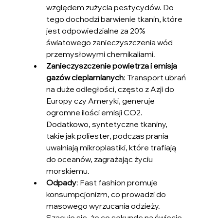
względem zużycia pestycydów. Do 
tego dochodzi barwienie tkanin, które 
jest odpowiedzialne za 20% 
światowego zanieczyszczenia wód 
przemysłowymi chemikaliami.
Zanieczyszczenie powietrza i emisja 
gazów cieplarnianych
: Transport ubrań 
na duże odległości, często z Azji do 
Europy czy Ameryki, generuje 
ogromne ilości emisji CO2. 
Dodatkowo, syntetyczne tkaniny, 
takie jak poliester, podczas prania 
uwalniają mikroplastiki, które trafiają 
do oceanów, zagrażając życiu 
morskiemu.
Odpady
: Fast fashion promuje 
konsumpcjonizm, co prowadzi do 
masowego wyrzucania odzieży. 
Szacuje się, że co sekundę na świecie 