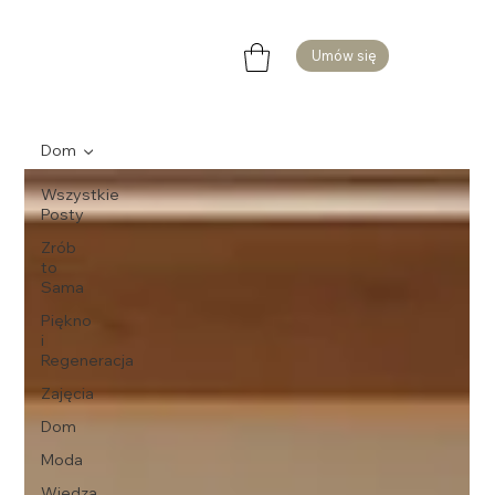
Umów się
Dom
Wszystkie
Posty
Zrób
to
Sama
Piękno
i
Regeneracja
Zajęcia
Dom
Moda
Wiedza