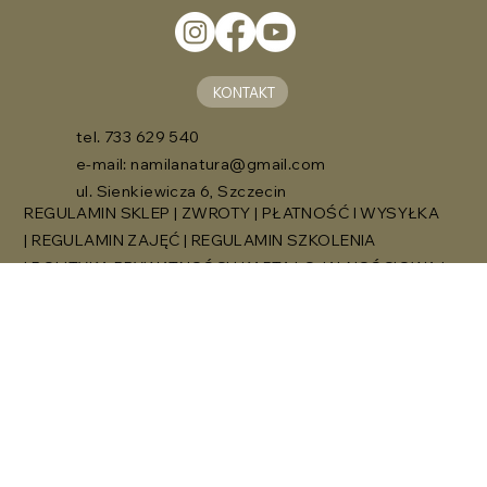
KONTAKT
tel. 733 629 540
e-mail:
namilanatura@gmail.com
ul. Sienkiewicza 6, Szczecin
REGULAMIN SKLEP
|
ZWROTY
|
PŁATNOŚĆ I WYSYŁKA
|
REGULAMIN ZAJĘĆ
|
REGULAMIN SZKOLENIA
|
POLITYKA PRYWATNOŚCI
|
KARTA LOJALNOŚCIOWA
|
KARNETY
© 2025 by Anita Kobierska. Made with
Wix
Studio™