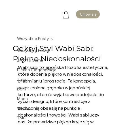
Umów się
Wszystkie Posty
Odkryj Styl Wabi Sabi:
Wszystkie Posty
Piękno Niedoskonałości
Zrób to Sama
Wabi sabi to japońska filozofia estetyczna, 
Piękno i Regeneracja
która docenia piękno w niedoskonałości, 
Zajęcia
przemijaniu i prostocie. Ta koncepcja, 
zakorzeniona głęboko w japońskiej 
Dom
kulturze, oferuje wyjątkowe podejście do 
Moda
życia i designu, które kontrastuje z 
zachodnią obsesją na punkcie 
Wiedza
doskonałości i nowości. Wabi sabi uczy 
TMC
nas, że prawdziwe piękno kryje się w 