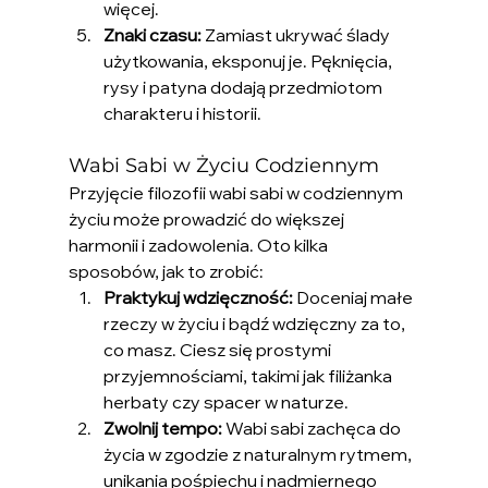
więcej.
Znaki czasu:
 Zamiast ukrywać ślady 
użytkowania, eksponuj je. Pęknięcia, 
rysy i patyna dodają przedmiotom 
charakteru i historii.
Wabi Sabi w Życiu Codziennym
Przyjęcie filozofii wabi sabi w codziennym 
życiu może prowadzić do większej 
harmonii i zadowolenia. Oto kilka 
sposobów, jak to zrobić:
Praktykuj wdzięczność:
 Doceniaj małe 
rzeczy w życiu i bądź wdzięczny za to, 
co masz. Ciesz się prostymi 
przyjemnościami, takimi jak filiżanka 
herbaty czy spacer w naturze.
Zwolnij tempo:
 Wabi sabi zachęca do 
życia w zgodzie z naturalnym rytmem, 
unikania pośpiechu i nadmiernego 