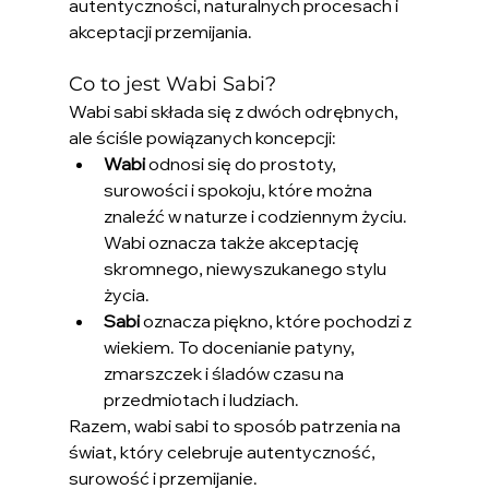
autentyczności, naturalnych procesach i 
akceptacji przemijania.
Co to jest Wabi Sabi?
Wabi sabi składa się z dwóch odrębnych, 
ale ściśle powiązanych koncepcji:
Wabi
 odnosi się do prostoty, 
surowości i spokoju, które można 
znaleźć w naturze i codziennym życiu. 
Wabi oznacza także akceptację 
skromnego, niewyszukanego stylu 
życia.
Sabi
 oznacza piękno, które pochodzi z 
wiekiem. To docenianie patyny, 
zmarszczek i śladów czasu na 
przedmiotach i ludziach.
Razem, wabi sabi to sposób patrzenia na 
świat, który celebruje autentyczność, 
surowość i przemijanie.