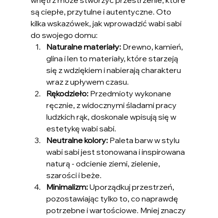
wnętrz może stworzyć przestrzenie, które 
są ciepłe, przytulne i autentyczne. Oto 
kilka wskazówek, jak wprowadzić wabi sabi 
do swojego domu:
Naturalne materiały:
 Drewno, kamień, 
glina i len to materiały, które starzeją 
się z wdziękiem i nabierają charakteru 
wraz z upływem czasu.
Rękodzieło:
 Przedmioty wykonane 
ręcznie, z widocznymi śladami pracy 
ludzkich rąk, doskonale wpisują się w 
estetykę wabi sabi.
Neutralne kolory:
 Paleta barw w stylu 
wabi sabi jest stonowana i inspirowana 
naturą - odcienie ziemi, zielenie, 
szarości i beże.
Minimalizm:
 Uporządkuj przestrzeń, 
pozostawiając tylko to, co naprawdę 
potrzebne i wartościowe. Mniej znaczy 