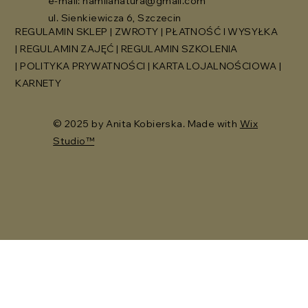
e-mail:
namilanatura@gmail.com
ul. Sienkiewicza 6, Szczecin
REGULAMIN SKLEP
|
ZWROTY
|
PŁATNOŚĆ I WYSYŁKA
|
REGULAMIN ZAJĘĆ
|
REGULAMIN SZKOLENIA
|
POLITYKA PRYWATNOŚCI
|
KARTA LOJALNOŚCIOWA
|
KARNETY
© 2025 by Anita Kobierska. Made with
Wix
Studio™