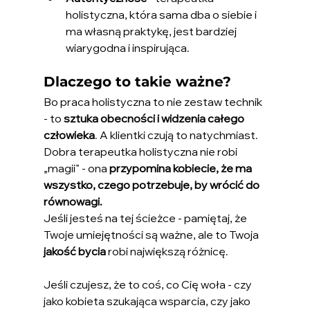
holistyczna, która sama dba o siebie i 
ma własną praktykę, jest bardziej 
wiarygodna i inspirująca.
Dlaczego to takie ważne?
Bo praca holistyczna to nie zestaw technik 
- to 
sztuka obecności i widzenia całego 
człowieka
. A klientki czują to natychmiast. 
Dobra terapeutka holistyczna nie robi 
„magii” - ona 
przypomina kobiecie, że ma 
wszystko, czego potrzebuje, by wrócić do 
równowagi.
Jeśli jesteś na tej ścieżce - pamiętaj, że 
Twoje umiejętności są ważne, ale to Twoja 
jakość bycia
 robi największą różnicę.
Jeśli czujesz, że to coś, co Cię woła - czy 
jako kobieta szukająca wsparcia, czy jako 