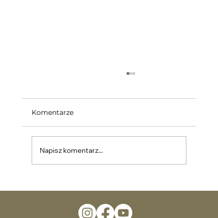
Komentarze
Napisz komentarz...
Odkryj Siłę Kąpieli Leśnych i
Uziemiania: Naturalne Metody
Odnowy i Relaksu