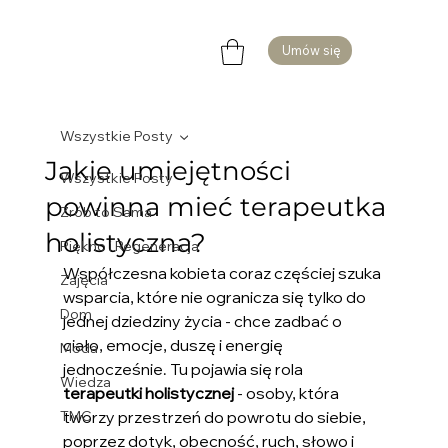
Umów się
Wszystkie Posty
Jakie umiejętności
Wszystkie Posty
powinna mieć terapeutka
Zrób to Sama
holistyczna?
Piękno i Regeneracja
Współczesna kobieta coraz częściej szuka 
Zajęcia
wsparcia, które nie ogranicza się tylko do 
Dom
jednej dziedziny życia - chce zadbać o 
ciało, emocje, duszę i energię 
Moda
jednocześnie. Tu pojawia się rola 
Wiedza
terapeutki holistycznej
 - osoby, która 
TMC
tworzy przestrzeń do powrotu do siebie, 
poprzez dotyk, obecność, ruch, słowo i 