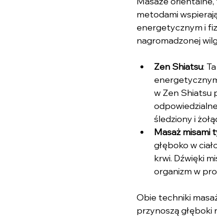
Masaże orientalne, 
metodami wspierając
energetycznym i fi
nagromadzonej wilg
Zen Shiatsu
: T
energetycznymi
w Zen Shiatsu p
odpowiedzialne
śledziony i żoł
Masaż misami t
głęboko w ciało,
krwi. Dźwięki mi
organizm w pro
Obie techniki masażu
przynoszą głęboki 