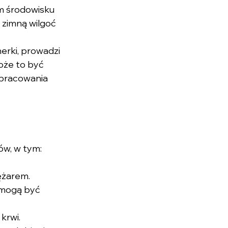
m środowisku 
zimną wilgoć 
nerki, prowadzi 
oże to być 
epracowania 
w, w tym:
iężarem.
i mogą być 
krwi.