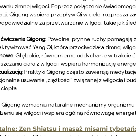
aniu zimnej wilgoci. Poprzez połączenie świadomego 
ji, Qigong wspiera przepływ Qi w ciele, rozprasza zast
powiedzialne za przetwarzanie wilgoci, takie jak śledz
 ćwiczenia Qigong
: Powolne, płynne ruchy pomagają 
 aktywizować Yang Qi, która przeciwdziała zimnej wilgoc
chowe
: Głębokie, równomierne oddychanie w trakcie ć
czaniu ciała z wilgoci i wspiera harmonizację energ
ualizacją
: Praktyki Qigong często zawierają medytacj
jonalne usuwanie „ciężkości” związanej z wilgocią i bu
ciepła.
a Qigong wzmacnia naturalne mechanizmy organizmu
eniu się wilgoci i wspiera ogólną równowagę energe
talne: Zen Shiatsu i masaż misami tybetań