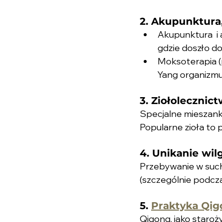
2. Akupunktura
Akupunktura  i
gdzie doszło do
Moksoterapia 
Yang organizmu
3. Ziołolecznic
Specjalne mieszanki
Popularne zioła to p
4. Unikanie wi
Przebywanie w such
(szczególnie podcz
5. 
Praktyka Qi
Qigong, jako staro