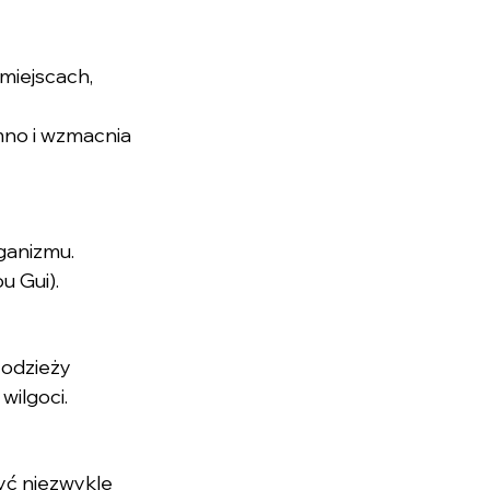
miejscach, 
no i wzmacnia 
ganizmu. 
u Gui).
odzieży 
wilgoci.
yć niezwykle 