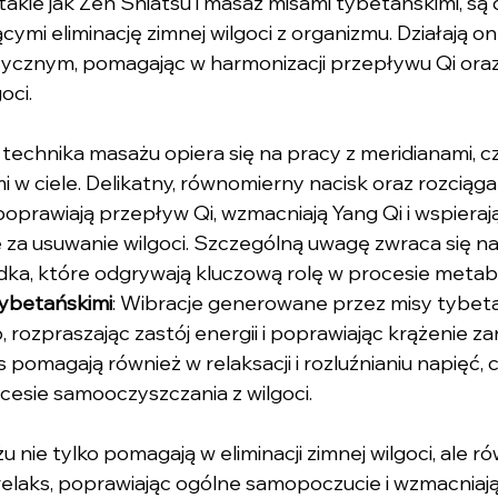
takie jak Zen Shiatsu i masaż misami tybetańskimi, są
ymi eliminację zimnej wilgoci z organizmu. Działają o
zycznym, pomagając w harmonizacji przepływu Qi oraz
oci.
a technika masażu opiera się na pracy z meridianami, cz
 w ciele. Delikatny, równomierny nacisk oraz rozciąg
oprawiają przepływ Qi, wzmacniają Yang Qi i wspieraj
 za usuwanie wilgoci. Szczególną uwagę zwraca się na
ądka, które odgrywają kluczową rolę w procesie metabo
ybetańskimi
: Wibracje generowane przez misy tybeta
 rozpraszając zastój energii i poprawiając krążenie zar
s pomagają również w relaksacji i rozluźnianiu napięć, 
cesie samooczyszczania z wilgoci.
 nie tylko pomagają w eliminacji zimnej wilgoci, ale ró
relaks, poprawiając ogólne samopoczucie i wzmacniaj