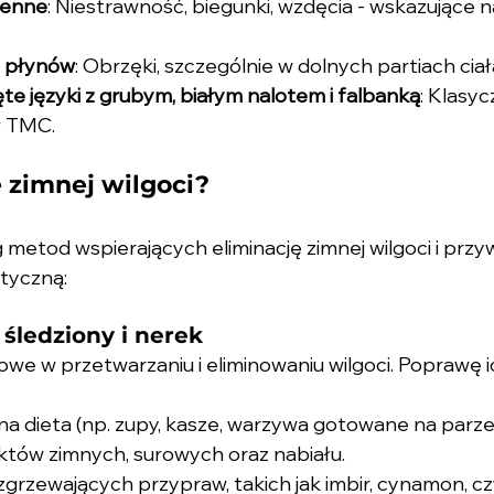
ienne
: Niestrawność, biegunki, wzdęcia - wskazujące n
 płynów
: Obrzęki, szczególnie w dolnych partiach ciał
te języki z grubym, białym nalotem i falbanką
: Klasyc
w TMC.
ę zimnej wilgoci?
metod wspierających eliminację zimnej wilgoci i przy
tyczną:
śledziony i nerek
owe w przetwarzaniu i eliminowaniu wilgoci. Poprawę ic
a dieta (np. zupy, kasze, warzywa gotowane na parze
któw zimnych, surowych oraz nabiału.
grzewających przypraw, takich jak imbir, cynamon, c