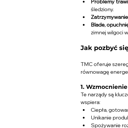
Problemy traw
śledziony.
Zatrzymywanie
Blade, opuchnię
zimnej wilgoci 
Jak pozbyć si
TMC oferuje szereg 
równowagę energe
1. Wzmocnienie 
Te narządy są klucz
wspiera:
Ciepła, gotowan
Unikanie produ
Spożywanie roz