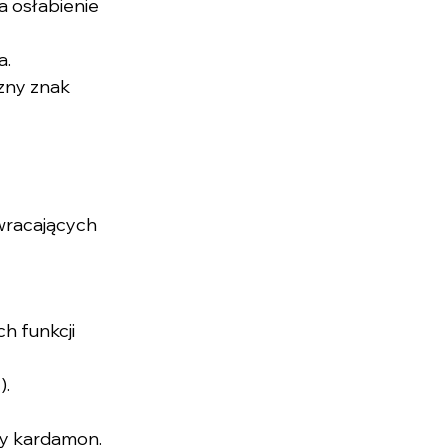
a osłabienie 
a.
zny znak 
wracających 
h funkcji 
).
zy kardamon.