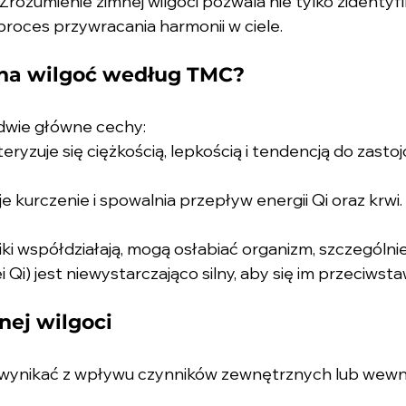
 Zrozumienie zimnej wilgoci pozwala nie tylko zidentyf
proces przywracania harmonii w ciele.
mna wilgoć według TMC?
 dwie główne cechy:
teryzuje się ciężkością, lepkością i tendencją do zasto
e kurczenie i spowalnia przepływ energii Qi oraz krwi.
i współdziałają, mogą osłabiać organizm, szczególnie j
Qi) jest niewystarczająco silny, aby się im przeciwsta
nej wilgoci
 wynikać z wpływu czynników zewnętrznych lub wewn