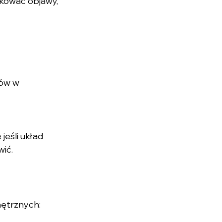
ikować objawy, 
jów w 
eśli układ 
wić.
ętrznych: