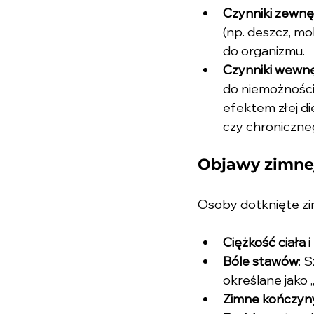
Czynniki zewnę
(np. deszcz, m
do organizmu.
Czynniki wewn
do niemożności
efektem złej d
czy chroniczne
Objawy zimnej
Osoby dotknięte zi
Ciężkość ciała 
Bóle stawów
: 
określane jako
Zimne kończyn