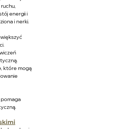
ruchu, 
ój energii i 
iona i nerki.
zwiększyć 
i.
wiczeń 
etyczną.
e, które mogą 
dowanie 
, pomaga 
tyczną.
skimi