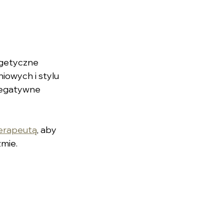
rgetyczne 
owych i stylu 
negatywne 
erapeutą
, aby 
mie.