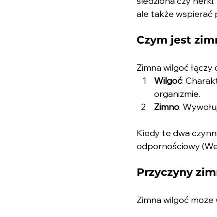
śledziona czy nerki.
ale także wspierać 
Czym jest zi
Zimna wilgoć łączy
Wilgoć
: Charak
organizmie.
Zimno
: Wywołuj
Kiedy te dwa czynnik
odpornościowy (Wei 
Przyczyny zim
Zimna wilgoć może