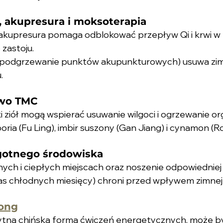
, akupresura i moksoterapia
 akupresura pomaga odblokować przepływ Qi i krwi w 
 zastoju.
(podgrzewanie punktów akupunkturowych) usuwa zim
.
two TMC
 ziół mogą wspierać usuwanie wilgoci i ogrzewanie or
oria (Fu Ling), imbir suszony (Gan Jiang) i cynamon (Ro
lgotnego środowiska
ych i ciepłych miejscach oraz noszenie odpowiedniej 
as chłodnych miesięcy) chroni przed wpływem zimnej 
gong
żytna chińska forma ćwiczeń energetycznych, może b