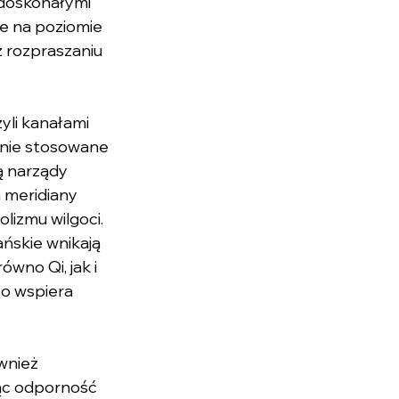
 doskonałymi 
ne na poziomie 
 rozpraszaniu 
yli kanałami 
anie stosowane 
ą narządy 
 meridiany 
lizmu wilgoci.
ńskie wnikają 
ówno Qi, jak i 
co wspiera 
wnież 
ąc odporność 