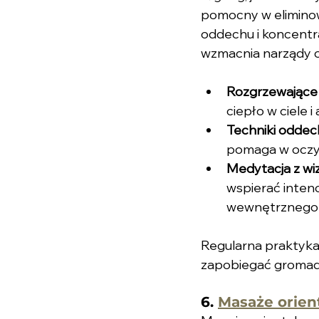
pomocny w eliminow
oddechu i koncentrac
wzmacnia narządy od
Rozgrzewające
ciepło w ciele i
Techniki odde
pomaga w oczysz
Medytacja z wiz
wspierać intenc
wewnętrznego 
Regularna praktyk
zapobiegać gromadz
6. 
Masaże orien