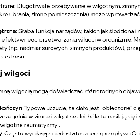
trzne
: Długotrwałe przebywanie w wilgotnym, zimny
okre ubrania, zimne pomieszczenia) może wprowadzać 
ętrzne
: Słaba funkcja narządów, takich jak śledziona i 
 efektywnego przetwarzania wilgoci w organizmie. M
iety (np. nadmiar surowych, zimnych produktów), prz
go stresu.
 wilgoci
mną wilgocią mogą doświadczać różnorodnych objawó
i kończyn
: Typowe uczucie, że ciało jest „obleczone” c
Szczególnie w zimne i wilgotne dni, bóle te nasilają się 
 „wilgotne reumatyzmy”.
y
: Często wynikają z niedostatecznego przepływu Qi i 