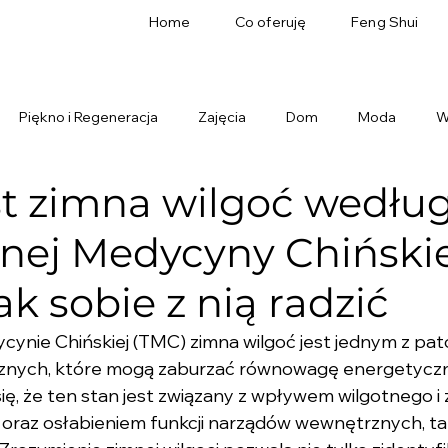
Home
Co oferuję
Feng Shui
Piękno i Regeneracja
Zajęcia
Dom
Moda
W
st zimna wilgoć wedłu
jnej Medycyny Chińskie
jak sobie z nią radzić
ynie Chińskiej (TMC) zimna wilgoć jest jednym z pat
znych, które mogą zaburzać równowagę energetyczn
ię, że ten stan jest związany z wpływem wilgotnego i
 oraz osłabieniem funkcji narządów wewnętrznych, tak