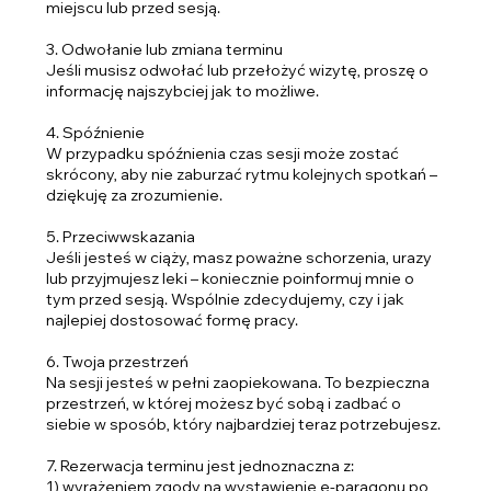
miejscu lub przed sesją.
3. Odwołanie lub zmiana terminu
Jeśli musisz odwołać lub przełożyć wizytę, proszę o
informację najszybciej jak to możliwe.
4. Spóźnienie
W przypadku spóźnienia czas sesji może zostać
skrócony, aby nie zaburzać rytmu kolejnych spotkań –
dziękuję za zrozumienie.
5. Przeciwwskazania
Jeśli jesteś w ciąży, masz poważne schorzenia, urazy
lub przyjmujesz leki – koniecznie poinformuj mnie o
tym przed sesją. Wspólnie zdecydujemy, czy i jak
najlepiej dostosować formę pracy.
6. Twoja przestrzeń
Na sesji jesteś w pełni zaopiekowana. To bezpieczna
przestrzeń, w której możesz być sobą i zadbać o
siebie w sposób, który najbardziej teraz potrzebujesz.
7. Rezerwacja terminu jest jednoznaczna z:
1) wyrażeniem zgody na wystawienie e-paragonu po