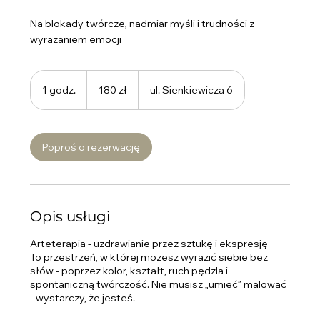
Na blokady twórcze, nadmiar myśli i trudności z
wyrażaniem emocji
180
złotych
1 godz.
1
180 zł
ul. Sienkiewicza 6
polskich
g
o
d
Poproś o rezerwację
z
Opis usługi
Arteterapia - uzdrawianie przez sztukę i ekspresję
To przestrzeń, w której możesz wyrazić siebie bez
słów - poprzez kolor, kształt, ruch pędzla i
spontaniczną twórczość. Nie musisz „umieć” malować
- wystarczy, że jesteś.